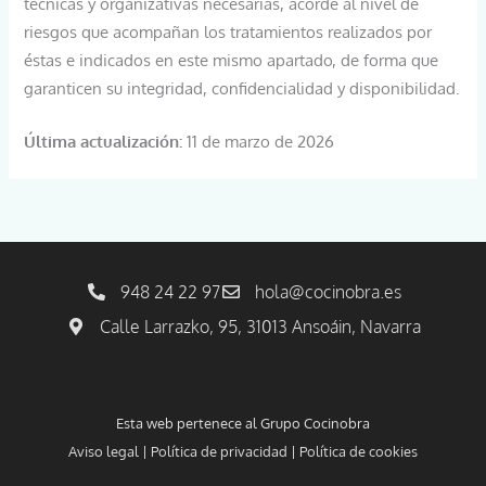
técnicas y organizativas necesarias, acorde al nivel de
riesgos que acompañan los tratamientos realizados por
éstas e indicados en este mismo apartado, de forma que
garanticen su integridad, confidencialidad y disponibilidad.
Última actualización:
11 de marzo de 2026
948 24 22 97
hola@cocinobra.es
Calle Larrazko, 95, 31013 Ansoáin, Navarra
Esta web pertenece al
Grupo Cocinobra
Aviso legal
|
Política de privacidad
|
Política de cookies