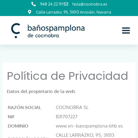
Ir
948 24 22 97
hola@cocinobra.es
al
Calle Larrazko, 95, 31013 Ansoáin, Navarra
contenido
Política de Privacidad
Datos del propietario de la web:
RAZÓN SOCIAL
COCINOBRA SL
NIF
B31707227
DOMINIO
www.xn--baospamplona-bhb.es
CALLE LARRAZKO, 95, 31013