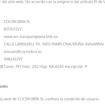
del sitio web. De acuerdo con la exigencia del artículo 10 de
COCINOBRA SL
B31707227
www.xn--baospamplona-bhb.es
CALLE LARRAZKO, 95, 31013 PAMPLONA/IRUÑA (NAVARRA)
ansoain@cocinobra.es
948242297
ES
Tomo: 797 Folio: 202 Hoja: NA-6345 Inscripción: 1ª
dades
itio web de COCINOBRA SL confiere la condición de usuario.