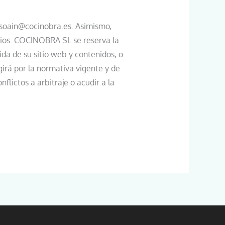
nsoain@cocinobra.es. Asimismo,
rios. COCINOBRA SL se reserva la
ida de su sitio web y contenidos, o
girá por la normativa vigente y de
flictos a arbitraje o acudir a la