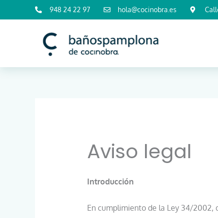
Ir
948 24 22 97
hola@cocinobra.es
Call
al
contenido
Aviso legal
Introducción
En cumplimiento de la Ley 34/2002, de